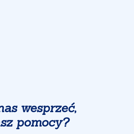
nas wesprzeć,
asz pomocy?