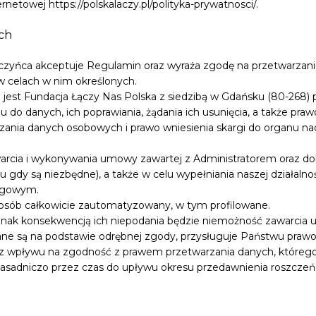
netowej https://polskalaczy.pl/polityka-prywatnosci/.
ch
czyńca akceptuje Regulamin oraz wyraża zgodę na przetwarzan
 celach w nim określonych.
est Fundacja Łączy Nas Polska z siedzibą w Gdańsku (80-268) pr
do danych, ich poprawiania, żądania ich usunięcia, a także praw
zania danych osobowych i prawo wniesienia skargi do organu na
rcia i wykonywania umowy zawartej z Administratorem oraz do
 gdy są niezbędne), a także w celu wypełniania naszej działalno
ingowym.
sób całkowicie zautomatyzowany, w tym profilowane.
dnak konsekwencją ich niepodania będzie niemożność zawarcia
ane są na podstawie odrębnej zgody, przysługuje Państwu praw
z wpływu na zgodność z prawem przetwarzania danych, którego 
sadniczo przez czas do upływu okresu przedawnienia roszcze