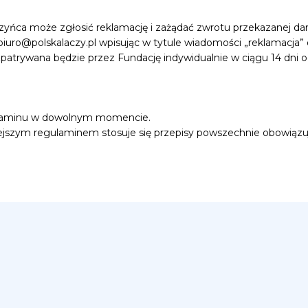
ńca może zgłosić reklamację i zażądać zwrotu przekazanej da
 biuro@polskalaczy.pl wpisując w tytule wiadomości „reklamacja
zpatrywana będzie przez Fundację indywidualnie w ciągu 14 dni o
ulaminu w dowolnym momencie.
ejszym regulaminem stosuje się przepisy powszechnie obowiązu