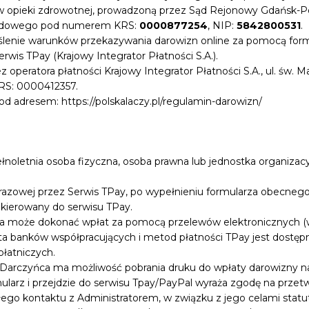
w opieki zdrowotnej, prowadzoną przez Sąd Rejonowy Gdańsk-P
Sądowego pod numerem KRS:
0000877254
, NIP:
5842800531
.
eślenie warunków przekazywania darowizn online za pomocą for
rwis TPay (Krajowy Integrator Płatności S.A.).
 operatora płatności Krajowy Integrator Płatności S.A., ul. św. 
RS: 0000412357.
od adresem: https://polskalaczy.pl/regulamin-darowizn/
noletnia osoba fizyczna, osoba prawna lub jednostka organizac
azowej przez Serwis TPay, po wypełnieniu formularza obecnego na
kierowany do serwisu TPay.
ca może dokonać wpłat za pomocą przelewów elektronicznych (
ta banków współpracujących i metod płatności TPay jest dostępna
płatniczych.
Darczyńca ma możliwość pobrania druku do wpłaty darowizny na
mularz i przejdzie do serwisu Tpay/PayPal wyraża zgodę na prze
ego kontaktu z Administratorem, w związku z jego celami statu