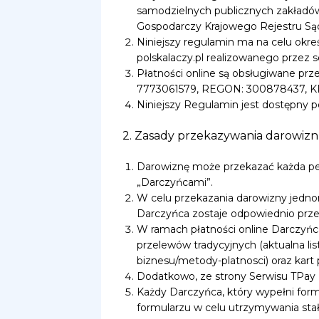
samodzielnych publicznych zakładó
Gospodarczy Krajowego Rejestru 
Niniejszy regulamin ma na celu okr
polskalaczy.pl realizowanego przez se
Płatności online są obsługiwane przez
7773061579, REGON: 300878437, K
Niniejszy Regulamin jest dostępny p
2. Zasady przekazywania darowizn
Darowiznę może przekazać każda peł
„Darczyńcami”.
W celu przekazania darowizny jednor
Darczyńca zostaje odpowiednio prze
W ramach płatności online Darczyń
przelewów tradycyjnych (aktualna lis
biznesu/metody-platnosci) oraz kart 
Dodatkowo, ze strony Serwisu TPay 
Każdy Darczyńca, który wypełni for
formularzu w celu utrzymywania stał